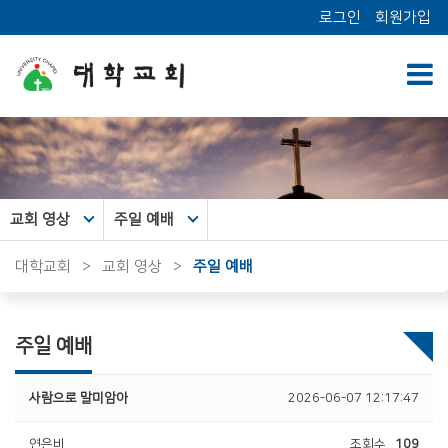
로그인
회원가입
교회 영상
주일 예배
대학교회
>
교회 영상
>
주일 예배
주일 예배
사람으로 말미암아
2026-06-07 12:17:47
연은비
조회수
109