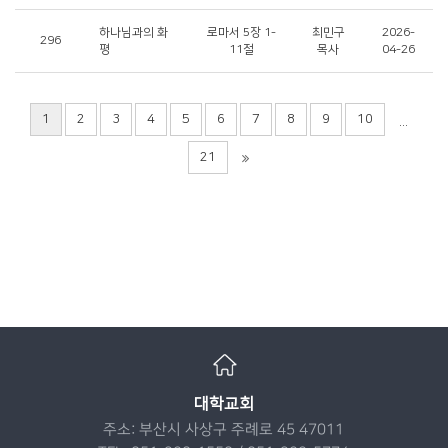
하나님과의 화
로마서 5장 1-
최민구
2026-
296
평
11절
목사
04-26
1
2
3
4
5
6
7
8
9
10
...
21
대학교회
주소: 부산시 사상구 주례로 45 47011