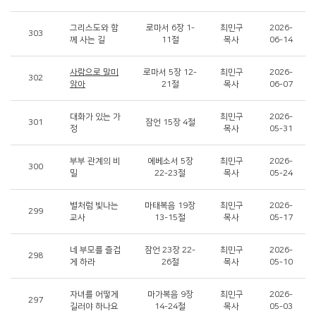
그리스도와 함
로마서 6장 1-
최민구
2026-
303
께 사는 길
11절
목사
06-14
사람으로 말미
로마서 5장 12-
최민구
2026-
302
암아
21절
목사
06-07
대화가 있는 가
최민구
2026-
301
잠언 15장 4절
정
목사
05-31
부부 관계의 비
에베소서 5장
최민구
2026-
300
밀
22-23절
목사
05-24
별처럼 빛나는
마태복음 19장
최민구
2026-
299
교사
13-15절
목사
05-17
네 부모를 즐겁
잠언 23장 22-
최민구
2026-
298
게 하라
26절
목사
05-10
자녀를 어떻게
마가복음 9장
최민구
2026-
297
길러야 하나요
14-24절
목사
05-03