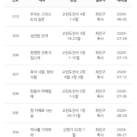
번호
제목
본문
설교자
예배일
우리는 그리스
고린도전서 4장
최민구
2026-
310
도의 일꾼
1-5절
목사
08-02
고린도전서 3장
최민구
2026-
309
성전된 인격
16-23절
목사
07-26
현명한 건축가
고린도전서 3장
최민구
2026-
308
입니까
1-15절
목사
07-19
육의 사람, 영의
고린도전서 2장
최민구
2026-
307
사람
6절-3장 3절
목사
07-12
믿음이 약해질
고린도전서 2장
최민구
2026-
306
때
1-5절
목사
07-05
참 지혜로 사는
고린도전서 1장
최민구
2026-
305
삶
26-31절
목사
06-28
역사를 기억하
신명기 32장 7
최민구
2026-
304
라
절
목사
06-21