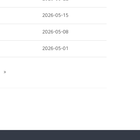
2026-05-15
2026-05-08
2026-05-01