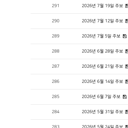
291
2026년 7월 19일 주보
290
2026년 7월 12일 주보
289
2026년 7월 5일 주보
288
2026년 6월 28일 주보
287
2026년 6월 21일 주보
286
2026년 6월 14일 주보
285
2026년 6월 7일 주보
284
2026년 5월 31일 주보
283
2026년 5월 24일 주보