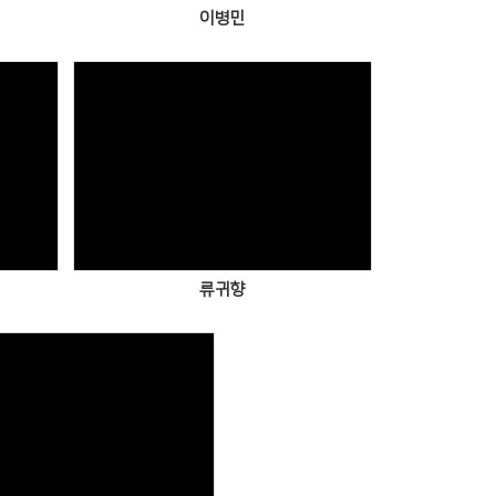
이병민
Views
류귀향
Views