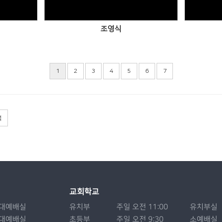
조영식
1
2
3
4
5
6
7
색
교회학교
대예배실
유치부
주일 오전 11:00
유치부실
대예배실
초등부
주일 오전 9:30
소예배실