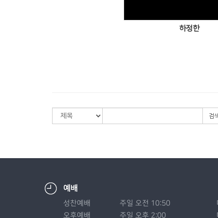
하정한
검
예배
성찬예배
주일 오전 10:50
오후예배
주일 오후 2:00