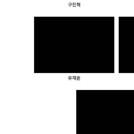
구진혁
Views
유재윤
Views