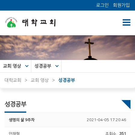
로그인
회원가입
교회 영상
성경공부
대학교회
>
교회 영상
>
성경공부
성경공부
생명의 삶 9주차
2021-04-05 17:20:46
안재혁
조회수
351