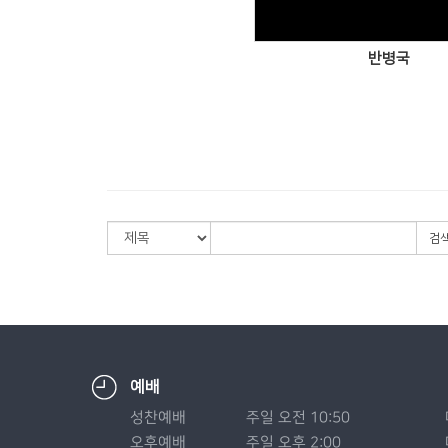
반병국
검
예배
성찬예배
주일 오전 10:50
오후예배
주일 오후 2:00