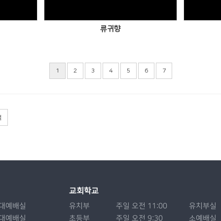
류귀향
1
2
3
4
5
6
7
색
교회학교
대예배실
유치부
주일 오전 11:00
유치부실
대예배실
초등부
주일 오전 9:30
소예배실