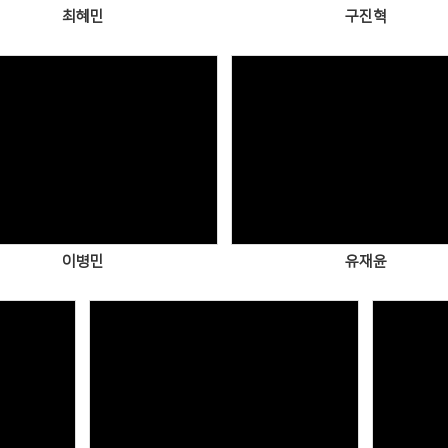
최혜민
구진혁
Views
Views
이병민
유재윤
Views