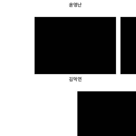
윤영난
Views
김덕연
Views