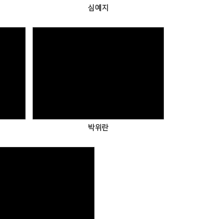
심예지
Views
박위란
Views